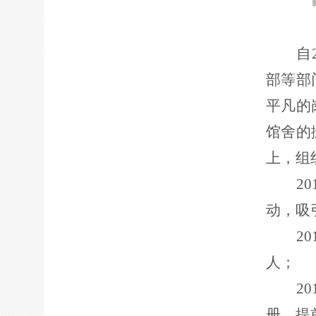
自
部等部
平凡的
馆舍的
上，组
2
动，吸
2
人；
2
册，提