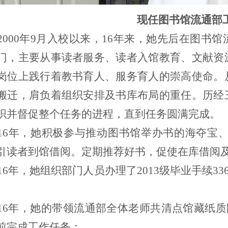
现任图书馆流通部
2000年9月入校
以来
，
16年来，
她
先后在图书馆
门，主要从事读者服务、读者入馆教育、文献资
岗位上践行着教书育人、服务育人的崇高使命。
搬迁，肩负着组织安排及书库布局的重任。历经
织并督促整个任务的进程，直到任务圆满完成。
016年，她积极参与推动图书馆举办
书
的
海夺宝
引读者到馆借阅。定期推荐好书，促使在库借阅
016年，她组织部门人员办理了2013级毕业手续33
016年，她的带领流通部全体老师共清点馆藏纸质图书
前完成工作任务；