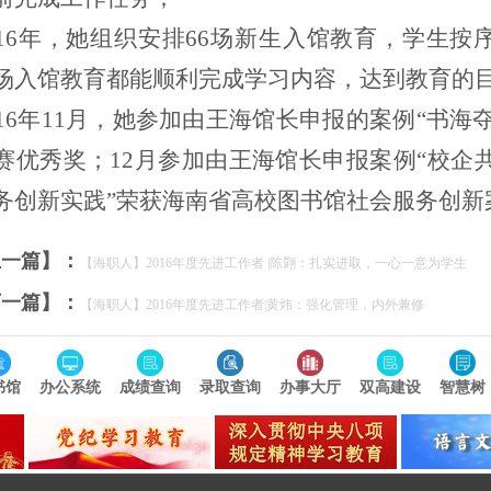
016年，她组织安排66场新生入馆教育，学生
场入馆教育都能顺利完成学习内容，达到教育的
16年11月
，她
参加由王海馆长申报的案例
“书海
赛优秀奖；12月参加由王海馆长申报案例“校企共
务创新实践”荣获海南省高校图书馆社会服务创新
上一篇】：
【海职人】2016年度先进工作者 |陈翾：扎实进取，一心一意为学生
下一篇】：
【海职人】2016年度先进工作者|黄炜：强化管理，内外兼修
书馆
办公系统
成绩查询
录取查询
办事大厅
双高建设
智慧树