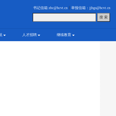
书记信箱:zbc@hcvt.cn
丨
举报信箱：jjbgs@hcvt.cn
航
人才招聘
继续教育