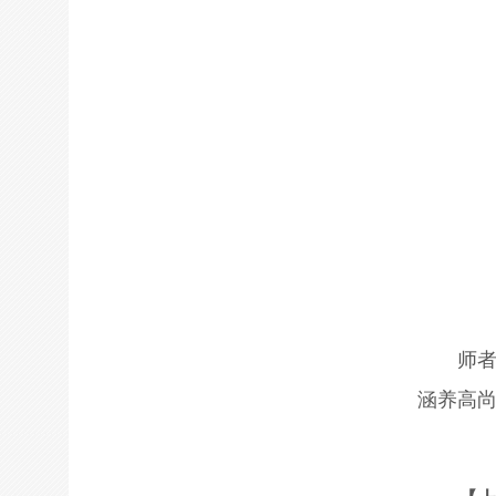
师
涵养高尚