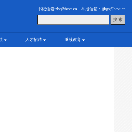
书记信箱:zbc@hcvt.cn
丨
举报信箱：jjbgs@hcvt.cn
航
人才招聘
继续教育