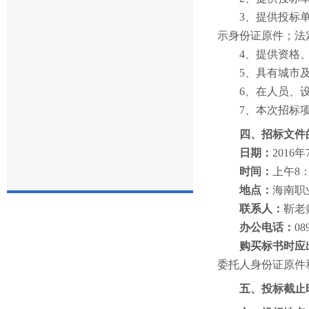
3
、提供投标
示身份证原件；法
4
、提供资格
5
、具有城市
6
、在人员、
7
、本次招标
四、招标文件
日期：
2016
年
时间：
上午8：
地点：
海南职
联系人：
靳老师
办公电话：
08
购买标书时应
委托人身份证原件
五、投标截止