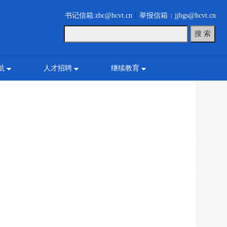
书记信箱:zbc@hcvt.cn
丨
举报信箱：jjbgs@hcvt.cn
航
人才招聘
继续教育