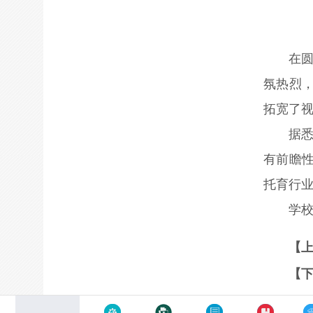
在
氛热烈
拓宽了
据
有前瞻
托育行
学
【
【