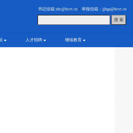
书记信箱:zbc@hcvt.cn
丨
举报信箱：jjbgs@hcvt.cn
航
人才招聘
继续教育