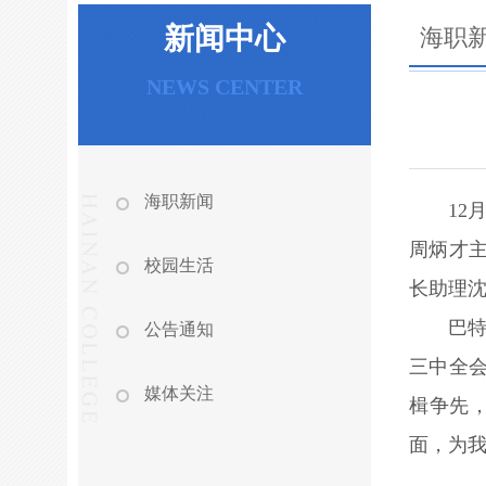
新闻中心
海职
NEWS CENTER
海职新闻
1
周炳才
校园生活
长助理
巴
公告通知
三中全会
媒体关注
楫争先
面，为