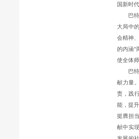
国新时
巴
大局中
会精神、
的内涵
使全体
巴
献力量
责，践
能，提升
挺膺担
献中实
发展的