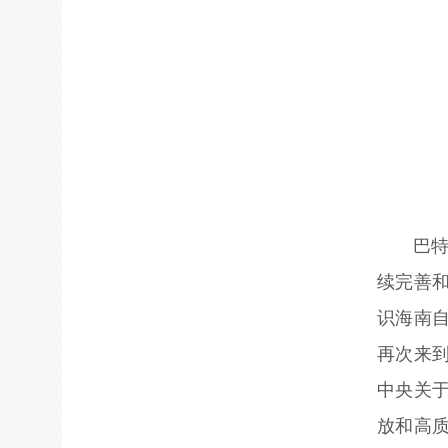
巴
续完善
识海南自
再次来
中央关
放和高