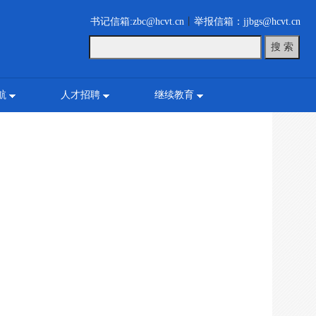
书记信箱:zbc@hcvt.cn
丨
举报信箱：jjbgs@hcvt.cn
航
人才招聘
继续教育