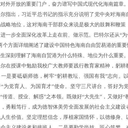
代对外开放的重要门户，奋力谱写中国式现代化海南篇章
特尔指出，习近平总书记的指示充分说明了党中央对海南
的战略地位，这对海南干部群众来说是极大的鼓舞和鞭策
进一步全面深化改革上走在前、做示范。巴特尔还从“为
”两个方面详细阐述了建设中国特色海南自由贸易港的重
师生深刻理解了海南自贸港为什么特殊、地位为什么重要
特尔在授课中勉励我校广大教师要践行教育家精神，躬耕
。一是要砥砺师德，树牢“躬耕教坛、强国有我”志向。
行“为党育人、为国育才”使命。坚守三尺讲台，答好为
“传道、授业、解惑”之本领。既做好“大先生”，又做好
当，勇毅笃行，成为德智体美劳全面发展的社会主义建设
现人生价值。坚定理想信念，厚植家国情怀，以德修身、
社会主义建设者和接班人。二是要勤学尚技，匠心筑梦，