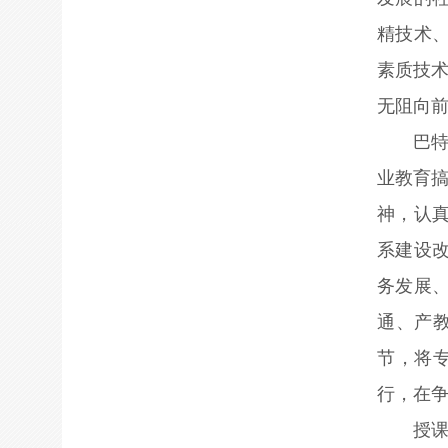
精技术
素质技
无阻向
巴
业教育
神，认
系建设
务发展、
通、产
节，将
行，在
授