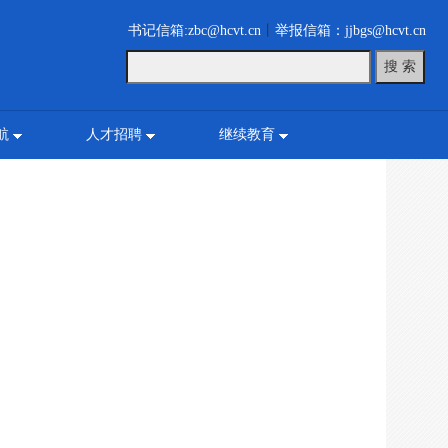
书记信箱:zbc@hcvt.cn
丨
举报信箱：jjbgs@hcvt.cn
航
人才招聘
继续教育