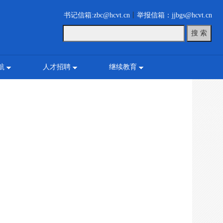
书记信箱:zbc@hcvt.cn
丨
举报信箱：jjbgs@hcvt.cn
航
人才招聘
继续教育